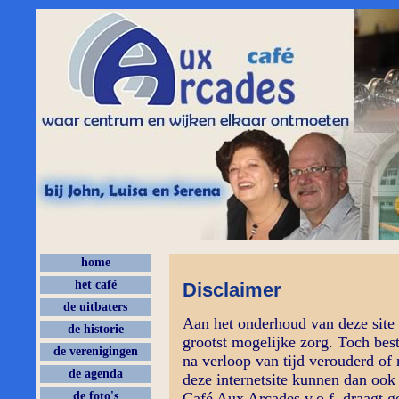
home
het café
Disclaimer
de uitbaters
Aan het onderhoud van deze site 
de historie
grootst mogelijke zorg. Toch bes
de verenigingen
na verloop van tijd verouderd of 
de agenda
deze internetsite kunnen dan ook
de foto's
Café Aux Arcades v.o.f. draagt g