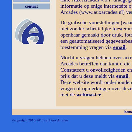
informatie op enige internetsite 
contact
Arcades (www.auxarcades.nl) ver
De grafische voorstellingen (waa
niet zonder schriftelijke toeste
openbaar gemaakt door druk, foto
een geautomatiseerd gegevensbes
toestemming vragen via
email
.
Mocht u vragen hebben over activ
Arcades betreffen dan kunt u die 
Constateert u onvolledigheden en/
prijs dat u deze meldt via
email
.
Deze website wordt onderhouden 
vragen of opmerkingen over deze
met de
webmaster
.
hom
©copyright 2010-2013 café Aux Arcades